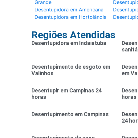
Grande
Desentupi
Desentupidora em Americana
Desentupid
Desentupidora em Hortolândia
Desentupi
Regiões Atendidas
Desentupidora em Indaiatuba
Desen
sanitá
Desentupimento de esgoto em
Desen
Valinhos
em Va
Desentupir em Campinas 24
Desent
horas
horas
Desentupimento em Campinas
Desen
24 ho
Desentupimento de vaso
Desen