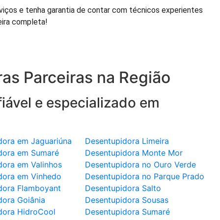
iços e tenha garantia de contar com técnicos experientes
eira completa!
as Parceiras na Região
iável e especializado em
dora em Jaguariúna
Desentupidora Limeira
dora em Sumaré
Desentupidora Monte Mor
dora em Valinhos
Desentupidora no Ouro Verde
dora em Vinhedo
Desentupidora no Parque Prado
dora Flamboyant
Desentupidora Salto
dora Goiânia
Desentupidora Sousas
dora HidroCool
Desentupidora Sumaré