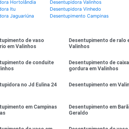
dora Hortolândia
Desentupidora Valinhos
ora Itu
Desentupidora Vinhedo
dora Jaguariúna
Desentupimento Campinas
tupimento de vaso
Desentupimento de ralo
rio em Valinhos
Valinhos
tupimento de conduite
Desentupimento de caixa
linhos
gordura em Valinhos
upidora no Jd Eulina 24
Desentupimento em Vali
tupimento em Campinas
Desentupimento em Bar
ras
Geraldo
tupimento de vaso em
Desentupimento de vaso