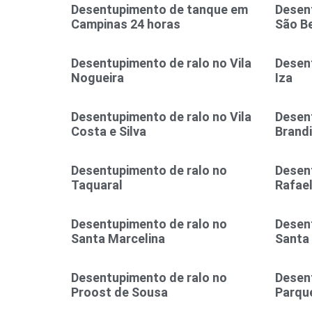
Desentupimento de tanque em
Desent
Campinas 24 horas
São B
Desentupimento de ralo no Vila
Desent
Nogueira
Iza
Desentupimento de ralo no Vila
Desent
Costa e Silva
Brand
Desentupimento de ralo no
Desen
Taquaral
Rafae
Desentupimento de ralo no
Desen
Santa Marcelina
Santa
Desentupimento de ralo no
Desen
Proost de Sousa
Parque