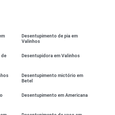
 em
Desentupimento de pia em
Valinhos
 de
Desentupidora em Valinhos
nhos
Desentupimento mictório em
Betel
ão
Desentupimento em Americana
 em
Desentupimento de vaso em