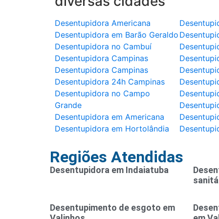
diversas cidades
Desentupidora Americana
Desentupi
Desentupidora em Barão Geraldo
Desentupi
Desentupidora no Cambuí
Desentupi
Desentupidora Campinas
Desentupi
Desentupidora Campinas
Desentupi
Desentupidora 24h Campinas
Desentupi
Desentupidora no Campo
Desentupi
Grande
Desentupi
Desentupidora em Americana
Desentupid
Desentupidora em Hortolândia
Desentupi
Regiões Atendidas
Desentupidora em Indaiatuba
Desen
sanitá
Desentupimento de esgoto em
Desen
Valinhos
em Va