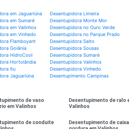
dora em Jaguariúna
Desentupidora Limeira
dora em Sumaré
Desentupidora Monte Mor
dora em Valinhos
Desentupidora no Ouro Verde
dora em Vinhedo
Desentupidora no Parque Prado
dora Flamboyant
Desentupidora Salto
dora Goiânia
Desentupidora Sousas
dora HidroCool
Desentupidora Sumaré
dora Hortolândia
Desentupidora Valinhos
ora Itu
Desentupidora Vinhedo
dora Jaguariúna
Desentupimento Campinas
tupimento de vaso
Desentupimento de ralo
rio em Valinhos
Valinhos
tupimento de conduite
Desentupimento de caixa
linhos
gordura em Valinhos