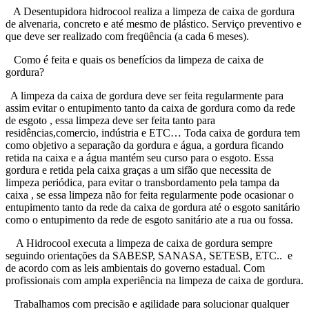
A Desentupidora hidrocool realiza a limpeza de caixa de gordura
de alvenaria, concreto e até mesmo de plástico. Serviço preventivo e
que deve ser realizado com freqüência (a cada 6 meses).
Como é feita e quais os benefícios da limpeza de caixa de
gordura?
A limpeza da caixa de gordura deve ser feita regularmente para
assim evitar o entupimento tanto da caixa de gordura como da rede
de esgoto , essa limpeza deve ser feita tanto para
residências,comercio, indústria e ETC… Toda caixa de gordura tem
como objetivo a separação da gordura e água, a gordura ficando
retida na caixa e a água mantém seu curso para o esgoto. Essa
gordura e retida pela caixa graças a um sifão que necessita de
limpeza periódica, para evitar o transbordamento pela tampa da
caixa , se essa limpeza não for feita regularmente pode ocasionar o
entupimento tanto da rede da caixa de gordura até o esgoto sanitário
como o entupimento da rede de esgoto sanitário ate a rua ou fossa.
A Hidrocool executa a limpeza de caixa de gordura sempre
seguindo orientações da SABESP, SANASA, SETESB, ETC.. e
de acordo com as leis ambientais do governo estadual. Com
profissionais com ampla experiência na limpeza de caixa de gordura.
Trabalhamos com precisão e agilidade para solucionar qualquer