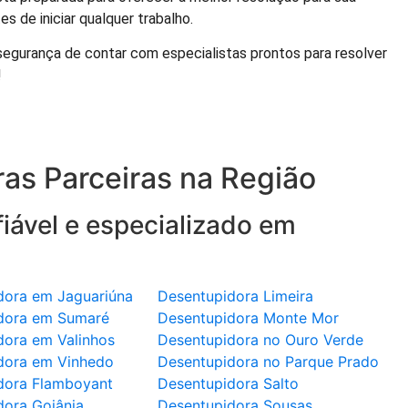
 de iniciar qualquer trabalho.
gurança de contar com especialistas prontos para resolver
!
as Parceiras na Região
iável e especializado em
dora em Jaguariúna
Desentupidora Limeira
dora em Sumaré
Desentupidora Monte Mor
dora em Valinhos
Desentupidora no Ouro Verde
dora em Vinhedo
Desentupidora no Parque Prado
dora Flamboyant
Desentupidora Salto
dora Goiânia
Desentupidora Sousas