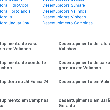
dora HidroCool
Desentupidora Sumaré
dora Hortolândia
Desentupidora Valinhos
ora Itu
Desentupidora Vinhedo
dora Jaguariúna
Desentupimento Campinas
tupimento de vaso
Desentupimento de ralo
rio em Valinhos
Valinhos
tupimento de conduite
Desentupimento de caixa
linhos
gordura em Valinhos
upidora no Jd Eulina 24
Desentupimento em Vali
tupimento em Campinas
Desentupimento em Bar
ras
Geraldo