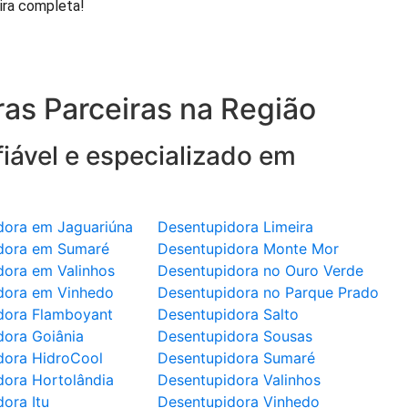
ira completa!
as Parceiras na Região
iável e especializado em
dora em Jaguariúna
Desentupidora Limeira
dora em Sumaré
Desentupidora Monte Mor
dora em Valinhos
Desentupidora no Ouro Verde
dora em Vinhedo
Desentupidora no Parque Prado
dora Flamboyant
Desentupidora Salto
dora Goiânia
Desentupidora Sousas
dora HidroCool
Desentupidora Sumaré
dora Hortolândia
Desentupidora Valinhos
ora Itu
Desentupidora Vinhedo