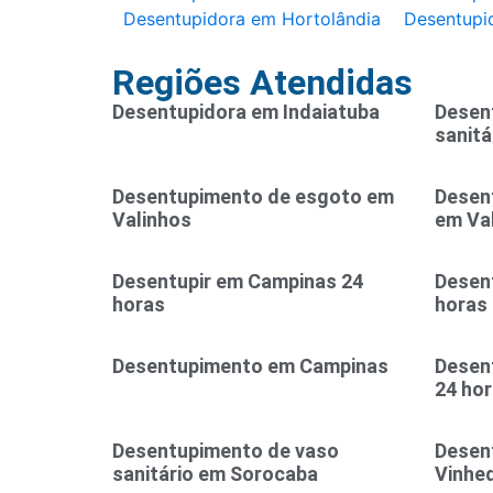
Desentupidora em Hortolândia
Desentupi
Regiões Atendidas
Desentupidora em Indaiatuba
Desen
sanitá
Desentupimento de esgoto em
Desen
Valinhos
em Va
Desentupir em Campinas 24
Desent
horas
horas
Desentupimento em Campinas
Desen
24 ho
Desentupimento de vaso
Desen
sanitário em Sorocaba
Vinhe