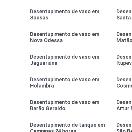
Desentupimento de vaso em
Desen
Sousas
Santa
Desentupimento de vaso em
Desen
Nova Odessa
Matã
Desentupimento de vaso em
Desen
Jaguariúna
Itupev
Desentupimento de vaso em
Desen
Holambra
Cosmó
Desentupimento de vaso em
Desen
Barão Geraldo
Artur 
Desentupimento de tanque em
Desent
Campinas 24 horas
São B