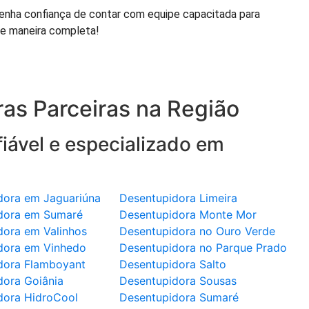
enha confiança de contar com equipe capacitada para
de maneira completa!
as Parceiras na Região
iável e especializado em
dora em Jaguariúna
Desentupidora Limeira
dora em Sumaré
Desentupidora Monte Mor
dora em Valinhos
Desentupidora no Ouro Verde
dora em Vinhedo
Desentupidora no Parque Prado
dora Flamboyant
Desentupidora Salto
dora Goiânia
Desentupidora Sousas
dora HidroCool
Desentupidora Sumaré