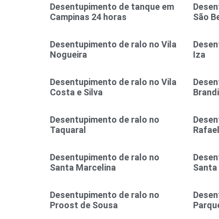
Desentupimento de tanque em
Desent
Campinas 24 horas
São B
Desentupimento de ralo no Vila
Desent
Nogueira
Iza
Desentupimento de ralo no Vila
Desent
Costa e Silva
Brand
Desentupimento de ralo no
Desen
Taquaral
Rafae
Desentupimento de ralo no
Desen
Santa Marcelina
Santa
Desentupimento de ralo no
Desen
Proost de Sousa
Parque