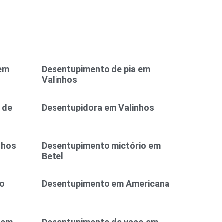
 em
Desentupimento de pia em
Valinhos
 de
Desentupidora em Valinhos
nhos
Desentupimento mictório em
Betel
ão
Desentupimento em Americana
 em
Desentupimento de vaso em