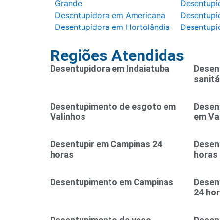
Grande
Desentupi
Desentupidora em Americana
Desentupid
Desentupidora em Hortolândia
Desentupi
Regiões Atendidas
Desentupidora em Indaiatuba
Desen
sanitá
Desentupimento de esgoto em
Desen
Valinhos
em Va
Desentupir em Campinas 24
Desent
horas
horas
Desentupimento em Campinas
Desen
24 ho
Desentupimento de vaso
Desen