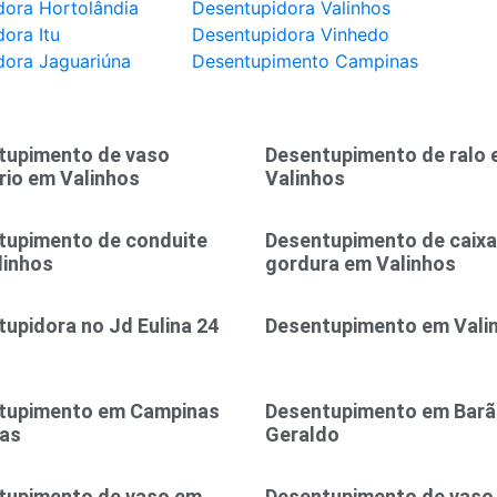
dora Hortolândia
Desentupidora Valinhos
ora Itu
Desentupidora Vinhedo
dora Jaguariúna
Desentupimento Campinas
tupimento de vaso
Desentupimento de ralo
rio em Valinhos
Valinhos
tupimento de conduite
Desentupimento de caixa
linhos
gordura em Valinhos
upidora no Jd Eulina 24
Desentupimento em Vali
tupimento em Campinas
Desentupimento em Bar
ras
Geraldo
tupimento de vaso em
Desentupimento de vaso