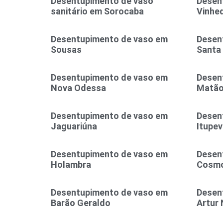
Desentupimento de vaso
Desen
sanitário em Sorocaba
Vinhe
Desentupimento de vaso em
Desen
Sousas
Santa
Desentupimento de vaso em
Desen
Nova Odessa
Matã
Desentupimento de vaso em
Desen
Jaguariúna
Itupev
Desentupimento de vaso em
Desen
Holambra
Cosmó
Desentupimento de vaso em
Desen
Barão Geraldo
Artur 