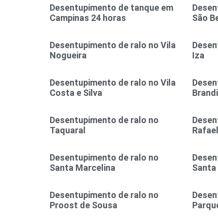
Desentupimento de tanque em
Desent
Campinas 24 horas
São B
Desentupimento de ralo no Vila
Desent
Nogueira
Iza
Desentupimento de ralo no Vila
Desent
Costa e Silva
Brand
Desentupimento de ralo no
Desen
Taquaral
Rafae
Desentupimento de ralo no
Desen
Santa Marcelina
Santa
Desentupimento de ralo no
Desen
Proost de Sousa
Parque