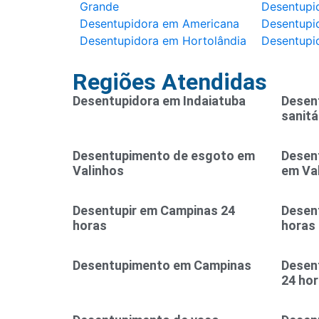
Grande
Desentupi
Desentupidora em Americana
Desentupid
Desentupidora em Hortolândia
Desentupi
Regiões Atendidas
Desentupidora em Indaiatuba
Desen
sanitá
Desentupimento de esgoto em
Desen
Valinhos
em Va
Desentupir em Campinas 24
Desent
horas
horas
Desentupimento em Campinas
Desen
24 ho