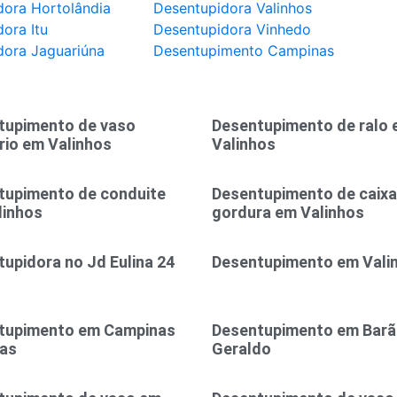
dora Hortolândia
Desentupidora Valinhos
ora Itu
Desentupidora Vinhedo
dora Jaguariúna
Desentupimento Campinas
tupimento de vaso
Desentupimento de ralo
rio em Valinhos
Valinhos
tupimento de conduite
Desentupimento de caixa
linhos
gordura em Valinhos
upidora no Jd Eulina 24
Desentupimento em Vali
tupimento em Campinas
Desentupimento em Bar
ras
Geraldo