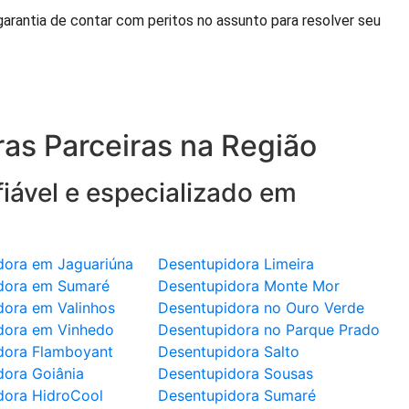
rantia de contar com peritos no assunto para resolver seu
as Parceiras na Região
iável e especializado em
dora em Jaguariúna
Desentupidora Limeira
dora em Sumaré
Desentupidora Monte Mor
dora em Valinhos
Desentupidora no Ouro Verde
dora em Vinhedo
Desentupidora no Parque Prado
dora Flamboyant
Desentupidora Salto
dora Goiânia
Desentupidora Sousas
dora HidroCool
Desentupidora Sumaré