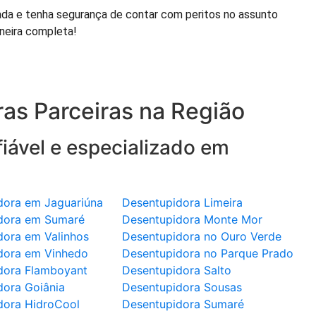
da e tenha segurança de contar com peritos no assunto
neira completa!
as Parceiras na Região
iável e especializado em
dora em Jaguariúna
Desentupidora Limeira
dora em Sumaré
Desentupidora Monte Mor
dora em Valinhos
Desentupidora no Ouro Verde
dora em Vinhedo
Desentupidora no Parque Prado
dora Flamboyant
Desentupidora Salto
dora Goiânia
Desentupidora Sousas
dora HidroCool
Desentupidora Sumaré