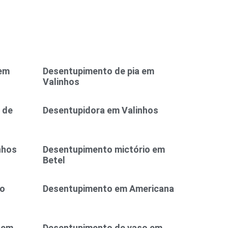
 em
Desentupimento de pia em
Valinhos
 de
Desentupidora em Valinhos
nhos
Desentupimento mictório em
Betel
ão
Desentupimento em Americana
 em
Desentupimento de vaso em