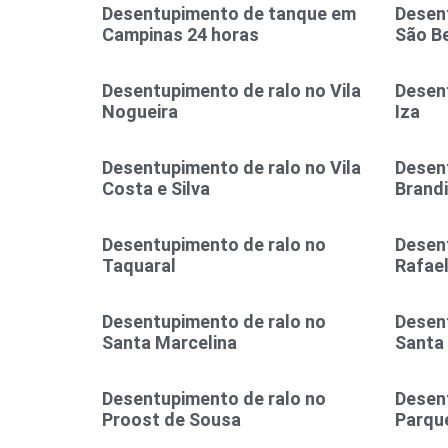
Desentupimento de tanque em
Desent
Campinas 24 horas
São B
Desentupimento de ralo no Vila
Desent
Nogueira
Iza
Desentupimento de ralo no Vila
Desent
Costa e Silva
Brand
Desentupimento de ralo no
Desen
Taquaral
Rafae
Desentupimento de ralo no
Desen
Santa Marcelina
Santa
Desentupimento de ralo no
Desen
Proost de Sousa
Parque