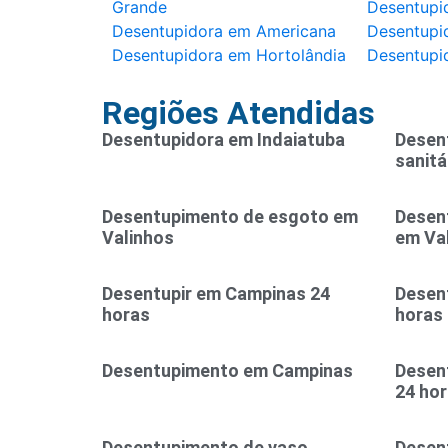
Grande
Desentupi
Desentupidora em Americana
Desentupid
Desentupidora em Hortolândia
Desentupi
Regiões Atendidas
Desentupidora em Indaiatuba
Desen
sanitá
Desentupimento de esgoto em
Desen
Valinhos
em Va
Desentupir em Campinas 24
Desent
horas
horas
Desentupimento em Campinas
Desen
24 ho
Desentupimento de vaso
Desen