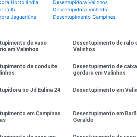
dora Hortolândia
Desentupidora Valinhos
ora Itu
Desentupidora Vinhedo
dora Jaguariúna
Desentupimento Campinas
tupimento de vaso
Desentupimento de ralo
rio em Valinhos
Valinhos
tupimento de conduite
Desentupimento de caixa
linhos
gordura em Valinhos
upidora no Jd Eulina 24
Desentupimento em Vali
tupimento em Campinas
Desentupimento em Bar
ras
Geraldo
tupimento de vaso em
Desentupimento de vaso